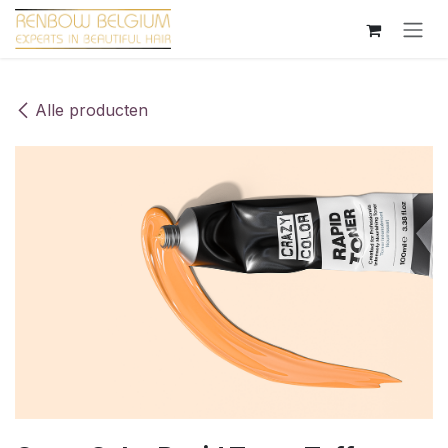
Overslaan naar inhoud
Alle producten