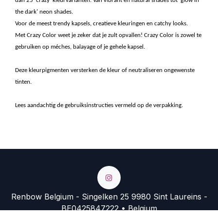
dan 25 'crazy' kleurvarianten. Van vibrant en natural shades tot 'glow in
the dark' neon shades.
Voor de meest trendy kapsels, creatieve kleuringen en catchy looks.
Met Crazy Color weet je zeker dat je zult opvallen! Crazy Color is zowel te
gebruiken op méches, balayage of je gehele kapsel.
Deze kleurpigmenten versterken de kleur of neutraliseren ongewenste
tinten.
Lees aandachtig de gebruiksinstructies vermeld op de verpakking.
Renbow Belgium - Singelken 25 9980 Sint Laureins -
BE0425847222 • Belgium