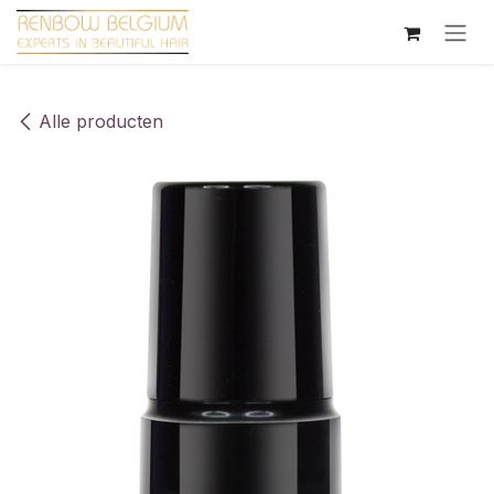
Overslaan naar inhoud
Alle producten