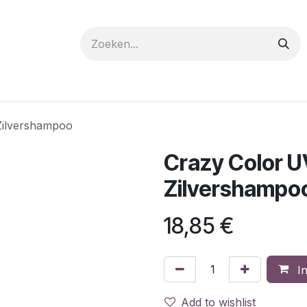
 care
Materials
Register
Request a Demo
Trai
Zilvershampoo
Crazy Color U
Zilvershampo
18,85
€
In
Add to wishlist