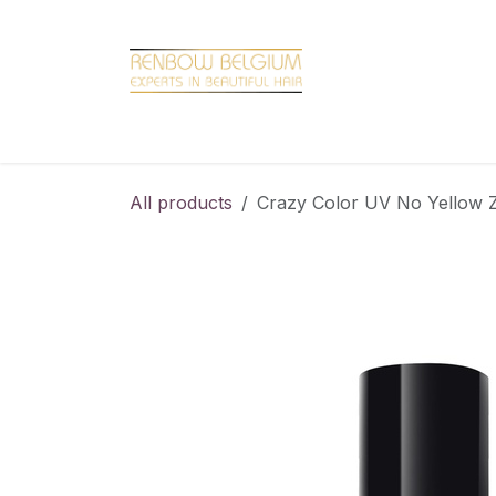
Overslaan naar inhoud
Home
Shop
Promotions
Brand hair
All products
Crazy Color UV No Yellow 