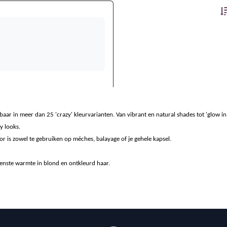
baar in meer dan 25 'crazy' kleurvarianten. Van vibrant en natural shades tot 'glow i
y looks.
lor is zowel te gebruiken op méches, balayage of je gehele kapsel.
enste warmte in blond en ontkleurd haar.