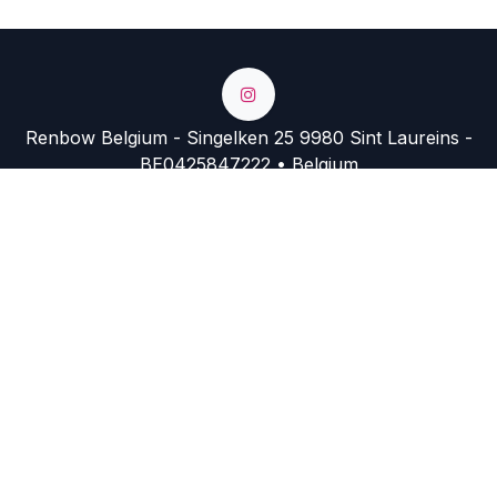
Renbow Belgium - Singelken 25 9980 Sint Laureins -
BE0425847222 • Belgium
+32 9 374 74 54
info@renbow.be
https://renbow.migration.somko.be/shop?
search=mask&order=
Copyright © Company Name