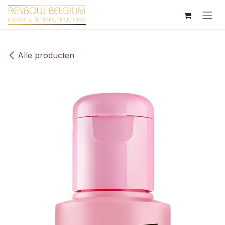
Overslaan naar inhoud
Alle producten