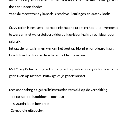
dan 25 'crazy' kleurvarianten. Van vibrant en natural shades tot 'glow in
the dark' neon shades.
Voor de meest trendy kapsels, creatieve kleuringen en catchy looks.
Crazy color is een semi-permanente haarkleuring en hoeft niet vermengd
te worden met waterstofperoxide: de haarkleuring is direct klaar voor
gebruik.
Let op: de fantasietinten werken het best op blond en ontkleurd haar.
Hoe lichter het haar is, hoe beter de kleur presteert.
Met Crazy Color weet je zeker dat je zult opvallen! Crazy Color is zowel te
gebruiken op méches, balayage of je gehele kapsel.
Lees aandachtig de gebruiksinstructies vermeld op de verpakking.
- Toepassen op handdoekdroog haar
- 15-30min laten inwerken
- Zorgvuldig uitspoelen