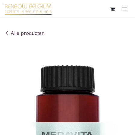
Overslaan naar inhoud
Alle producten