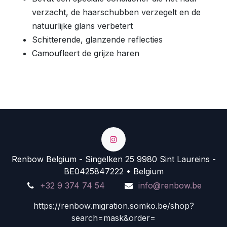
verzacht, de haarschubben verzegelt en de
natuurlijke glans verbetert
Schitterende, glanzende reflecties
Camoufleert de grijze haren
Renbow Belgium - Singelken 25 9980 Sint Laureins -
BE0425847222 • Belgium
+32 9 374 74 54
info@renbow.be
https://renbow.migration.somko.be/shop?
search=mask&order=