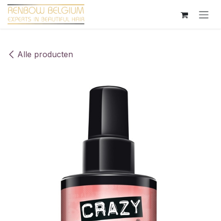
Overslaan naar inhoud
Alle producten