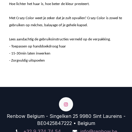
Hoe lichter het haar is, hoe beter de kleur presteert.
Met Crazy Color weet je zeker dat je zult opvallen! Crazy Color is zowel te
gebruiken op méches, balayage of je gehele kapsel.
Lees aandachtig de gebruiksinstructies vermeld op de verpakking.
- Toepassen op handdoekdroog haar
- 15-30min laten inwerken
- Zorgvuldig uitspoelen
Renbow Belgium - Singelken 25 9980 Sint Laureins -
BE0425847222 • Belgium
+32 9 374 74 54
info@renbow.be